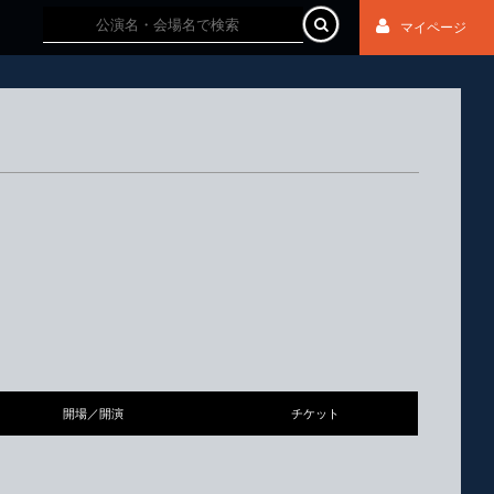
マイページ
開場／開演
チケット