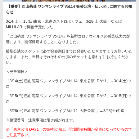
【重要】巴山萌菜 ワンマンライブ Vol.14 振替公演・払い戻しに関するお知
らせ
3/14(土)、15(日)東京・北参道ストロボカフェ、3/28(土)大阪・なんば
MILULARIで開催予定だった
「巴山萌菜 ワンマンライブ Vol.14」を新型コロナウイルスの感染拡大の影
響により、開催延期することになりました。
延期公演のチケットは必ず発券期日までに発券いただきますようお願いいた
します。また、当日はそれぞれの公演のチケットを忘れずにお持ちくださ
い。
＜発券期日＞
「3/14(土) 巴山萌菜 ワンマンライブ Vol.14 -東京公演- DAY1」→3/14(土)中
迄
「3/15(日) 巴山萌菜 ワンマンライブ Vol.14 -東京公演- DAY2」→3/15(日)中
迄
「3/28(土) 巴山萌菜 ワンマンライブ Vol.14 -大阪公演-」→3/28(土)中迄
※整理番号・注意事項は引き継がれます。
※「東京公演 DAY1」の振替公演は、開場開演時間が変更になっているので
ご注意下さい。